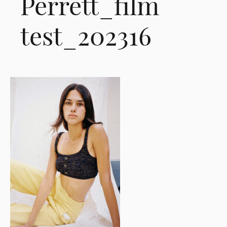
Perrett_film
test_202316