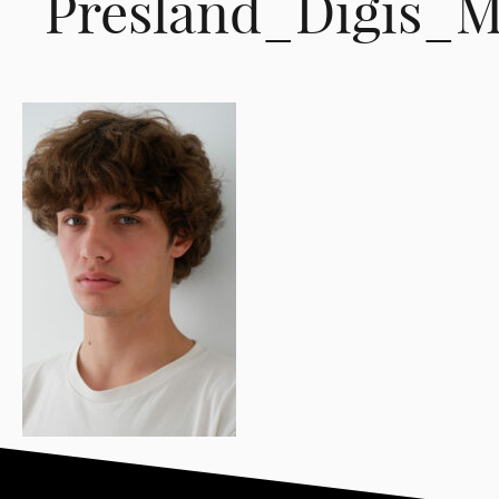
Presland_Digis_M