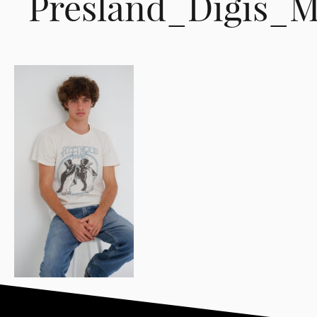
Presland_Digis_M